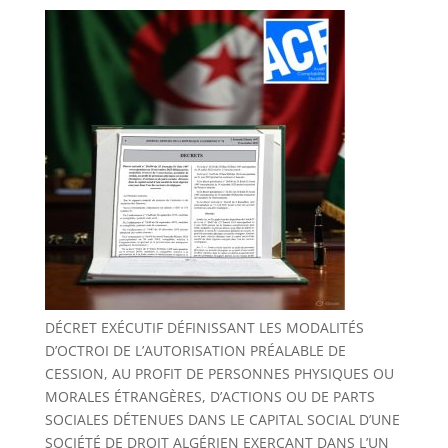
DÉCRET EXÉCUTIF DÉFINISSANT LES MODALITÉS
D’OCTROI DE L’AUTORISATION PRÉALABLE DE
CESSION, AU PROFIT DE PERSONNES PHYSIQUES OU
MORALES ÉTRANGÈRES, D’ACTIONS OU DE PARTS
SOCIALES DÉTENUES DANS LE CAPITAL SOCIAL D’UNE
SOCIÉTÉ DE DROIT ALGÉRIEN EXERÇANT DANS L’UN