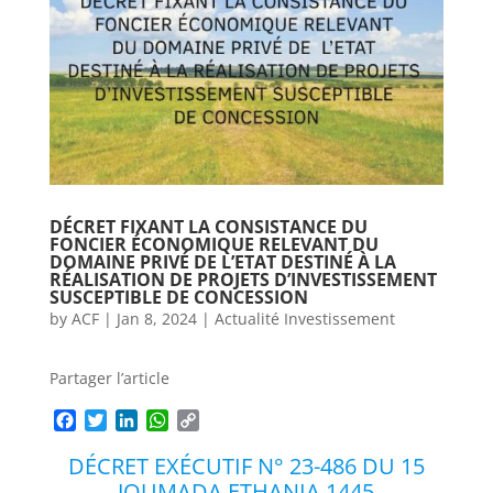
DÉCRET FIXANT LA CONSISTANCE DU
FONCIER ÉCONOMIQUE RELEVANT DU
DOMAINE PRIVÉ DE L’ETAT DESTINÉ À LA
RÉALISATION DE PROJETS D’INVESTISSEMENT
SUSCEPTIBLE DE CONCESSION
by
ACF
|
Jan 8, 2024
|
Actualité Investissement
Partager l’article
F
T
L
W
C
a
w
i
h
o
DÉCRET EXÉCUTIF N° 23-486 DU 15
c
i
n
a
p
e
t
k
t
y
JOUMADA ETHANIA 1445