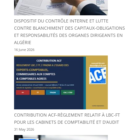
DISPOSITIF DU CONTRÔLE INTERNE ET LUTTE
CONTRE BLANCHIMENT DES CAPITAUX-OBLIGATIONS
ET RESPONSABILITÉS DES ORGANES DIRIGEANTS EN
ALGÉRIE
16 June 2026
CONTRIBUTION ACF-RÈGLEMENT RELATIF À LBC-FT
POUR LES CABINETS DE COMPTABILITÉ ET D’AUDIT
31 May 2026