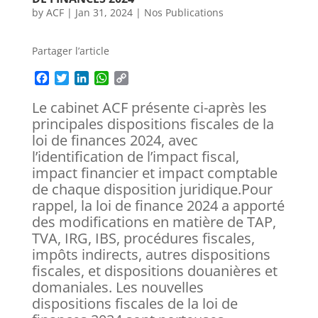
by
ACF
|
Jan 31, 2024
|
Nos Publications
Partager l’article
F
T
L
W
C
a
w
i
h
o
Le cabinet ACF présente ci-après les
c
i
n
a
p
e
t
k
t
y
principales dispositions fiscales de la
b
t
e
s
L
loi de finances 2024, avec
o
e
d
A
i
l’identification de l’impact fiscal,
o
r
I
p
n
impact financier et impact comptable
k
n
p
k
de chaque disposition juridique.Pour
rappel, la loi de finance 2024 a apporté
des modifications en matière de TAP,
TVA, IRG, IBS, procédures fiscales,
impôts indirects, autres dispositions
fiscales, et dispositions douanières et
domaniales. Les nouvelles
dispositions fiscales de la loi de