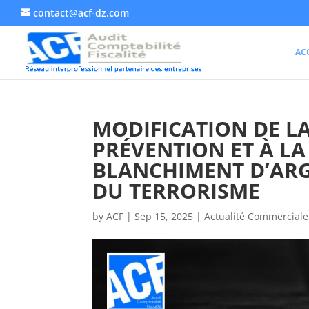
contact@acf-dz.com
AC
MODIFICATION DE LA
PRÉVENTION ET À LA
BLANCHIMENT D’ARG
DU TERRORISME
by
ACF
|
Sep 15, 2025
|
Actualité Commerciale