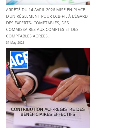
ARRÊTÉ DU 14 AVRIL 2026 MISE EN PLACE
D’UN RÈGLEMENT POUR LCB-FT, À L’ÉGARD
DES EXPERTS- COMPTABLES, DES
COMMISSAIRES AUX COMPTES ET DES
COMPTABLES AGRÉÉS.
31 May 2026