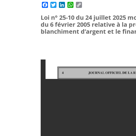
F
T
L
W
C
a
w
i
h
o
Loi n° 25-10 du 24 juillet 2025 m
c
i
n
a
p
e
t
k
t
y
du 6 février 2005 relative à la p
b
t
e
s
L
blanchiment d’argent et le fin
o
e
d
A
i
o
r
I
p
n
k
n
p
k