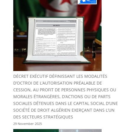
DÉCRET EXÉCUTIF DÉFINISSANT LES MODALITÉS
D’OCTROI DE L’AUTORISATION PRÉALABLE DE
CESSION, AU PROFIT DE PERSONNES PHYSIQUES OU
MORALES ÉTRANGÈRES, D’ACTIONS OU DE PARTS
SOCIALES DÉTENUES DANS LE CAPITAL SOCIAL D’UNE
SOCIÉTÉ DE DROIT ALGÉRIEN EXERÇANT DANS L’UN
DES SECTEURS STRATÉGIQUES
29 November 2025