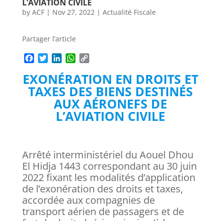
L’AVIATION CIVILE
by
ACF
|
Nov 27, 2022
|
Actualité Fiscale
Partager l’article
F
T
L
W
C
a
w
i
h
o
EXONÉRATION EN DROITS ET
c
i
n
a
p
e
t
k
t
y
TAXES DES BIENS DESTINÉS
b
t
e
s
L
AUX AÉRONEFS DE
o
e
d
A
i
L’AVIATION CIVILE
o
r
I
p
n
k
n
p
k
Arrêté interministériel du Aouel Dhou
El Hidja 1443 correspondant au 30 juin
2022 fixant les modalités d’application
de l’exonération des droits et taxes,
accordée aux compagnies de
transport aérien de passagers et de