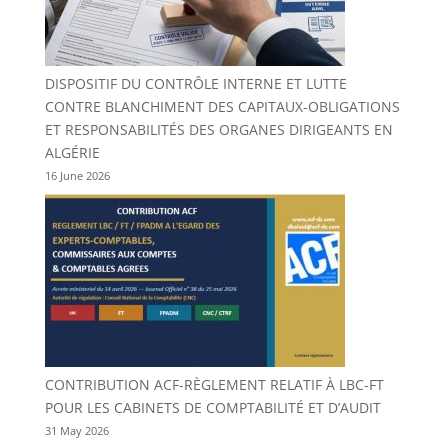
DISPOSITIF DU CONTRÔLE INTERNE ET LUTTE
CONTRE BLANCHIMENT DES CAPITAUX-OBLIGATIONS
ET RESPONSABILITÉS DES ORGANES DIRIGEANTS EN
ALGÉRIE
16 June 2026
CONTRIBUTION ACF-RÈGLEMENT RELATIF À LBC-FT
POUR LES CABINETS DE COMPTABILITÉ ET D’AUDIT
31 May 2026