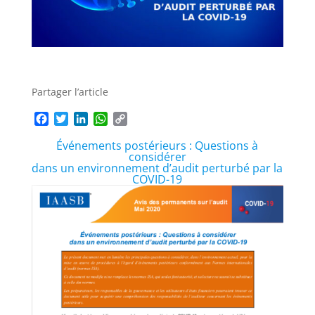
Partager l’article
F
T
L
W
C
a
w
i
h
o
Événements postérieurs : Questions à
c
i
n
a
p
considérer
e
t
k
t
y
dans un environnement d’audit perturbé par la
b
t
e
s
L
COVID-19
o
e
d
A
i
o
r
I
p
n
k
n
p
k