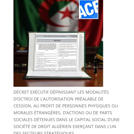
DÉCRET EXÉCUTIF DÉFINISSANT LES MODALITÉS
D’OCTROI DE L’AUTORISATION PRÉALABLE DE
CESSION, AU PROFIT DE PERSONNES PHYSIQUES OU
MORALES ÉTRANGÈRES, D’ACTIONS OU DE PARTS
SOCIALES DÉTENUES DANS LE CAPITAL SOCIAL D’UNE
SOCIÉTÉ DE DROIT ALGÉRIEN EXERÇANT DANS L’UN
DES SECTEURS STRATÉGIQUES