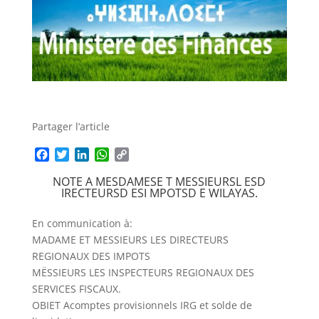
Partager l’article
F
T
L
W
C
a
w
i
h
o
NOTE A MESDAMESE T MESSIEURSL ESD
c
i
n
a
p
IRECTEURSD ESI MPOTSD E WILAYAS.
e
t
k
t
y
b
t
e
s
L
En communication à:
o
e
d
A
i
o
r
I
p
n
MADAME ET MESSIEURS LES DIRECTEURS
k
n
p
k
REGIONAUX DES IMPOTS
MËSSIEURS LES INSPECTEURS REGIONAUX DES
SERVICES FISCAUX.
OBIET Acomptes provisionnels IRG et solde de