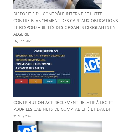
DISPOSITIF DU CONTRÔLE INTERNE ET LUTTE
CONTRE BLANCHIMENT DES CAPITAUX-OBLIGATIONS
ET RESPONSABILITÉS DES ORGANES DIRIGEANTS EN
ALGÉRIE
16 June 2026
CONTRIBUTION ACF-RÈGLEMENT RELATIF À LBC-FT
POUR LES CABINETS DE COMPTABILITÉ ET D’AUDIT
31 May 2026